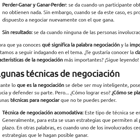
Perder-Ganar y Ganar-Perder
: se da cuando un participante ob
no obtienen nada. Sin embargo, cuando se da este caso, es pro
dispuesto a negociar nuevamente con el que gana.
Sin resultado:
se da cuando ninguna de las personas involucrad
ra que ya conoces
qué significa la palabra negociación
y la
impo
itamos a seguir indagando en el tema. ¿Te gustaría conocer la
cl
acteristicas de la negociación
más importantes? ¡Sigue leyendo!
lgunas técnicas de negociación
ante lo
que es la negociación
se debe ser muy inteligente, pose
ucia y defender su parte. Pero... ¿Cómo lograr eso?
¿Cómo se pla
unas
técnicas
para negociar
que no te puedes perder.
Técnica de negociación acomodativa:
Este tipo de técnica se 
Generalmente, para esta se usan estrategias que permiten al 
plazo. En otras palabras, es cuando uno de los involucrados ce
estrategias que le hagan posible ganar.