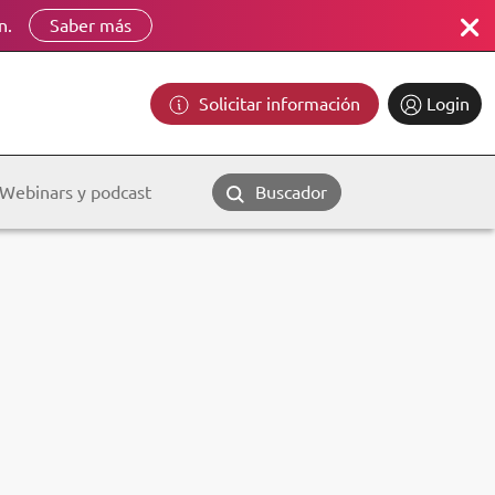
n.
Saber más
Solicitar información
Login
Webinars y podcast
Buscador