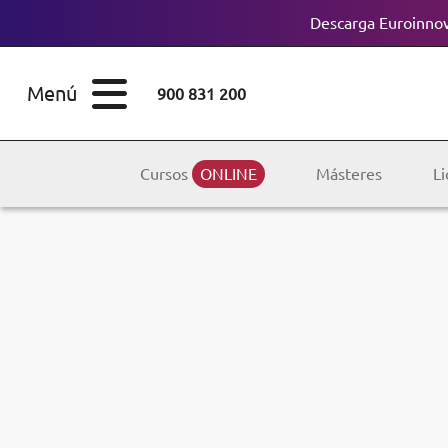
Descarga Euroinnov
ESTUDIOS
Cursos
Menú
900 831 200
Máster
ÁREAS
Licenciaturas
Cursos
ONLINE
Másteres
Li
ESTUDIOS
Doctorados
CONOCE EUROINNOVA
Maestría
BECAS Y
Diplomados
FINANCIACIÓN
Certificados de
Profesionalidad
RECURSOS
EDUCATIVOS