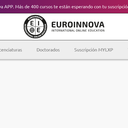
a APP. Más de 400 cursos te están esperando con tu suscripció
cenciaturas
Doctorados
Suscripción MYLXP