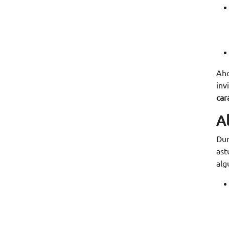
Aho
inv
car
A
Dur
ast
alg