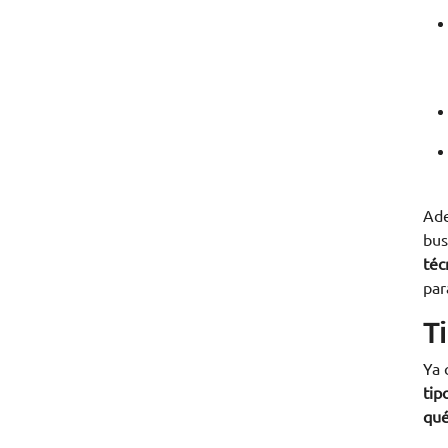
Ade
bus
téc
par
T
Ya 
tip
qué