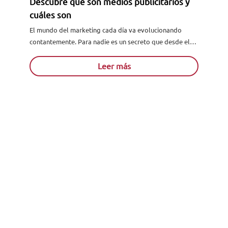
Descubre qué son medios publicitarios y
cuáles son
El mundo del marketing cada día va evolucionando
contantemente. Para nadie es un secreto que desde el
marketing tradicional al marketing digital, los medios
Solicita información
publicitarios han...
Leer más
Descubre qué es una estrategia de