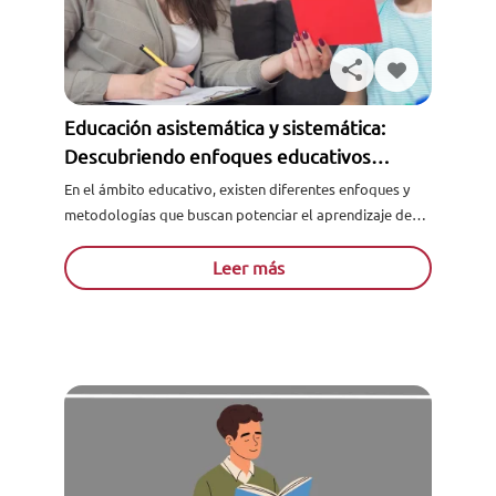
Educación asistemática y sistemática:
Descubriendo enfoques educativos
innovadores
En el ámbito educativo, existen diferentes enfoques y
metodologías que buscan potenciar el aprendizaje de
los estudiantes de manera efectiva y creativa. Dos de
estos enfoques...
Leer más