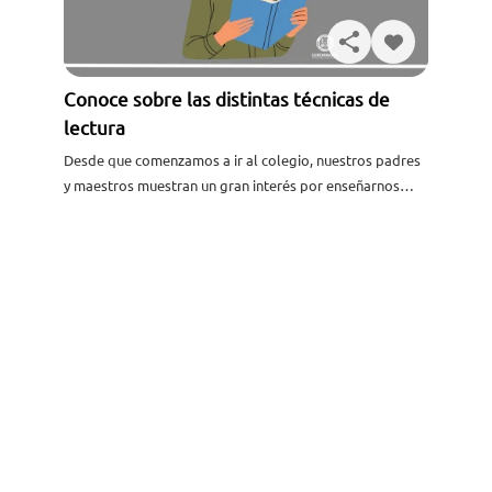
Conoce sobre las distintas técnicas de
lectura
Solicita información
Desde que comenzamos a ir al colegio, nuestros padres
y maestros muestran un gran interés por enseñarnos
cómo leer correctamente, ya que es una de las...
Leer más