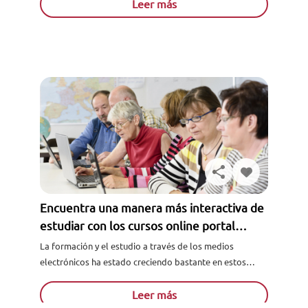
primaria...
Leer más
Encuentra una manera más interactiva de
estudiar con los cursos online portal
alumno
La formación y el estudio a través de los medios
electrónicos ha estado creciendo bastante en estos
Solicita información
últimos años, y tiene una tendencia de crecimiento
igual...
Leer más