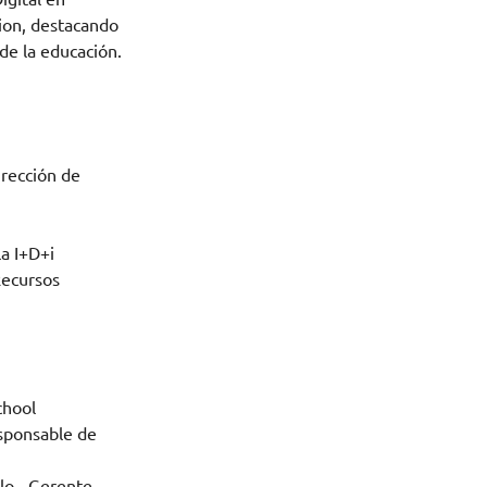
ion, destacando
de la educación.
irección de
a I+D+i
Recursos
chool
sponsable de
lo - Gerente