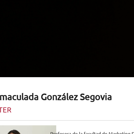
nmaculada González Segovia
TER
Profesora de la facultad de Marketing D