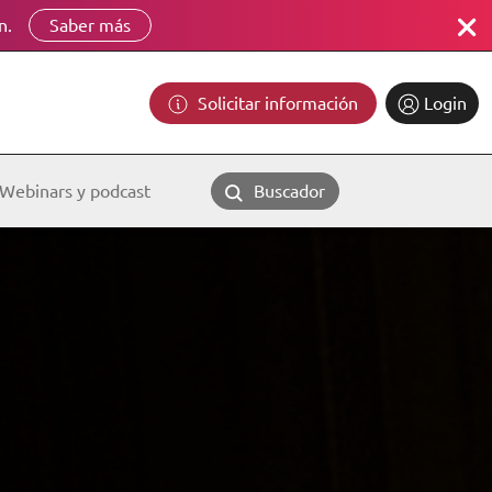
n.
Saber más
Solicitar información
Login
Webinars y podcast
Buscador