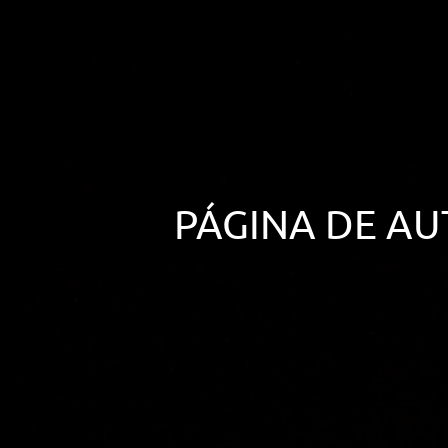
ARTÍCULOS
ORIENTACIÓN
LABORAL
CONTACTO
ES
PÁGINA DE A
(+34)958 050 200
(gratuito en
España)
900 831 200
formacion@euroinnova.com
TRABAJA CON NOSOTROS