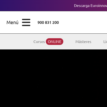
Descarga Euroinnov
ESTUDIOS
Cursos
Menú
900 831 200
Máster
ÁREAS
Licenciaturas
Cursos
ONLINE
Másteres
Li
ESTUDIOS
Doctorados
CONOCE EUROINNOVA
Maestría
BECAS Y
Diplomados
FINANCIACIÓN
Certificados de
Profesionalidad
RECURSOS
EDUCATIVOS