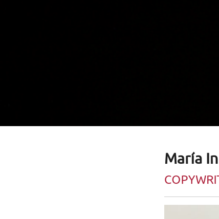
María I
COPYWRI