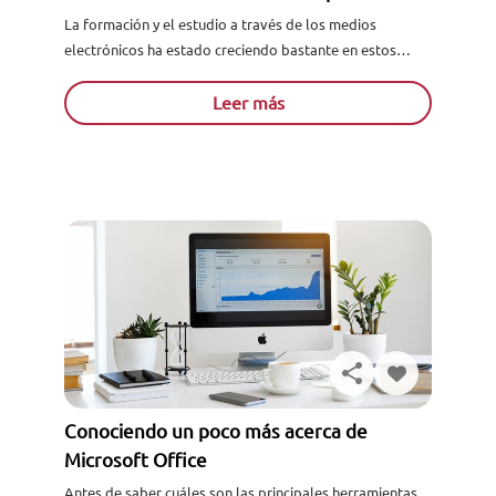
alumno
La formación y el estudio a través de los medios
electrónicos ha estado creciendo bastante en estos
últimos años, y tiene una tendencia de crecimiento
igual...
Leer más
Conociendo un poco más acerca de
Microsoft Office
Antes de saber cuáles son las principales herramientas