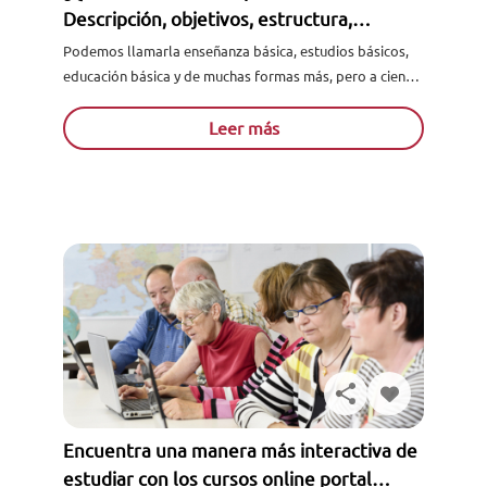
Descripción, objetivos, estructura,
asignaturas y más
Podemos llamarla enseñanza básica, estudios básicos,
educación básica y de muchas formas más, pero a ciencia
cierta, ¿sabes en realidad lo qué es la educación
primaria...
Leer más
Encuentra una manera más interactiva de
estudiar con los cursos online portal