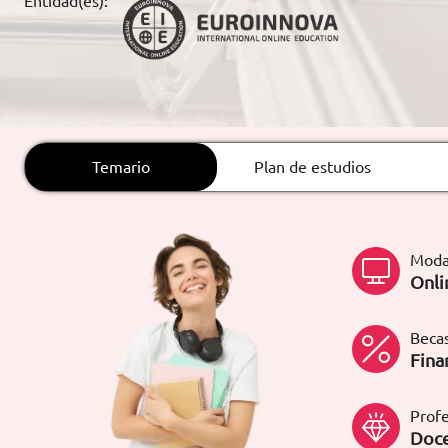
Entidad(es):
ARTÍCULOS
ORIENTACIÓN
LABORAL
Temario
Plan de estudios
CONTACTO
ES
(+34)958 050 200
(gratuito en
España)
Moda
900 831 200
Onli
formacion@euroinnova.com
Becas
TRABAJA CON NOSOTROS
Fina
Profe
Doce