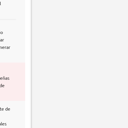
l
do
ar
merar
.
ueñas
 de
te de
ales