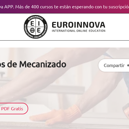
a APP. Más de 400 cursos te están esperando con tu suscripció
os de Mecanizado
Compartir
 PDF Gratis