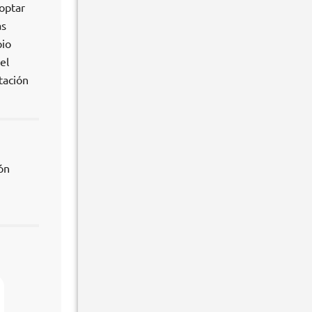
 optar
as
pio
el
tación
ón