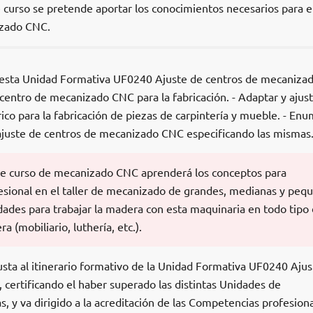
 curso se pretende aportar los conocimientos necesarios para e
izado CNC.
e esta Unidad Formativa UF0240 Ajuste de centros de mecaniza
centro de mecanizado CNC para la fabricación. - Adaptar y ajust
co para la fabricación de piezas de carpintería y mueble. - Enu
l ajuste de centros de mecanizado CNC especificando las mismas
ste curso de mecanizado CNC aprenderá los conceptos para
fesional en el taller de mecanizado de grandes, medianas y peq
dades para trabajar la madera con esta maquinaria en todo tipo
a (mobiliario, luthería, etc.).
usta al itinerario formativo de la Unidad Formativa UF0240 Ajus
certificando el haber superado las distintas Unidades de
s, y va dirigido a la acreditación de las Competencias profesion