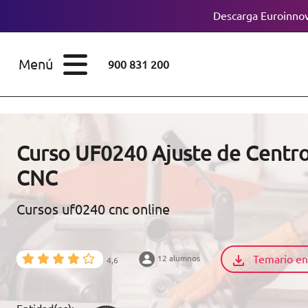
Descarga Euroinnov
ESTUDIOS
Cursos
Menú
900 831 200
Máster
ÁREAS
Licenciaturas
ESTUDIOS
Doctorados
Curso UF0240 Ajuste de Centr
CONOCE EUROINNOVA
CNC
Maestría
Cursos uf0240 cnc online
BECAS Y
Diplomados
FINANCIACIÓN
Certificados de
Profesionalidad
Temario en
12 alumnos
4,6
RECURSOS
EDUCATIVOS