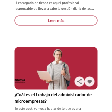
de las ventas?
El encargado de tienda es aquel profesional
responsable de llevar a cabo la gestión diaria de las
actividades y operaciones que se realizan en el
comercio...
Leer más
¿Cuál es el trabajo del administrador de
microempresas?
En este post, vamos a hablar de lo que es una