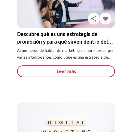
Descubre qué es una estrategia de
promoción y para qué sirven dentro del
mercado de las ventas
Al momento de hablar de marketing siempre nos surgen
varias interrogantes como: ¿qué es una estrategia de
promoción? , ¿para qué sirve? , ¿por qué es necesaria?
etc...
Leer más