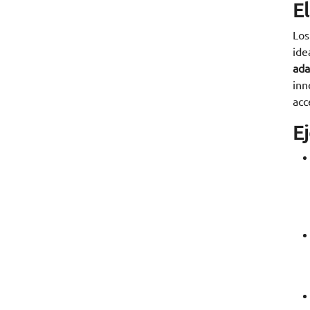
E
Los
ide
ada
inn
acc
E