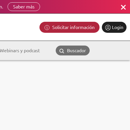
n.
Saber más
Solicitar información
Login
Webinars y podcast
Buscador