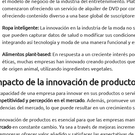
el modelo de negocio de la industria del entretenimiento. Pla
comenzaron ofreciendo un servicio de alquiler de DVD por corr
ofreciendo contenido diverso a una base global de suscriptore
Ropa inteligente:
La innovación en la industria de la moda no s
que pueden capturar datos de salud o modificar sus condicion
integrando así tecnología y moda de una manera funcional y es
Alimentos plant-based:
En respuesta a un creciente interés por
éticas, muchas empresas han innovado creando productos que i
de origen animal, utilizando ingredientes vegetales.
mpacto de la innovación de product
capacidad de una empresa para innovar en sus productos o servi
petitividad y percepción en el mercado
. Además, promueve un c
dencias del mercado, lo que puede resultar en un crecimiento sos
innovación de productos es esencial para que las empresas ma
rcado
en constante cambio. Ya sea a través de mejoras incremen
 empresas ofrecer valor añadido y satisfacer las expectativas d