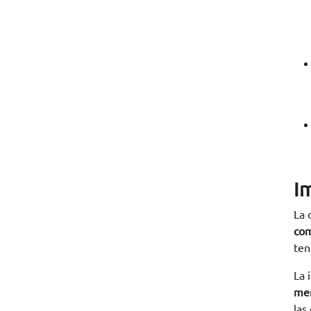
I
La 
com
ten
La 
me
las