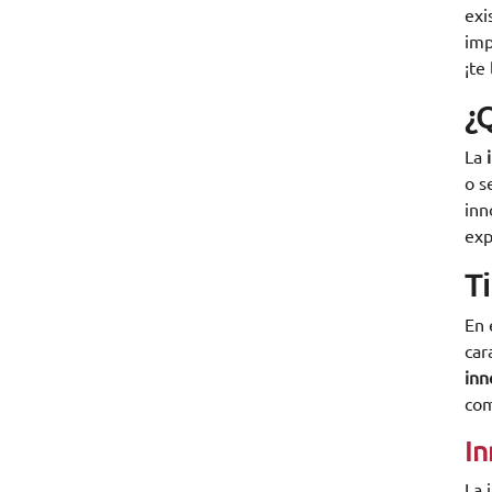
exi
imp
¡te
¿
La
i
o s
inn
exp
T
En 
car
inn
com
In
La 