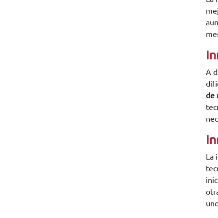
mej
aum
men
In
A d
dif
de 
tec
nec
In
La 
tec
ini
otr
uno