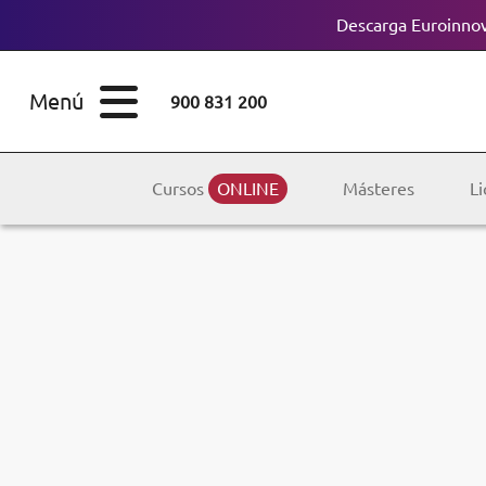
Descarga Euroinnov
ESTUDIOS
Cursos
Menú
900 831 200
Máster
ÁREAS
Licenciaturas
Cursos
ONLINE
Másteres
Li
ESTUDIOS
Doctorados
CONOCE EUROINNOVA
Maestría
BECAS Y
Diplomados
FINANCIACIÓN
Certificados de
Profesionalidad
RECURSOS
EDUCATIVOS