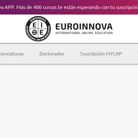
a APP. Más de 400 cursos te están esperando con tu suscripció
cenciaturas
Doctorados
Suscripción MYLXP