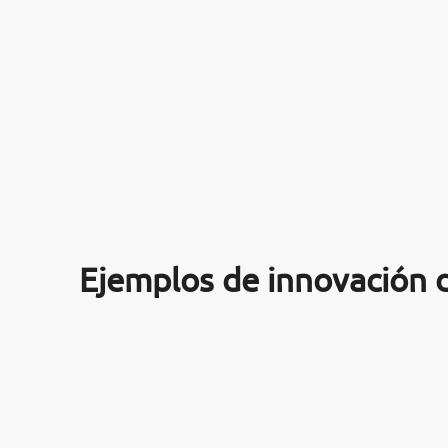
ARTÍCULOS
ORIENTACIÓN
LABORAL
CONTACTO
ES
(+34)958 050 200
(gratuito en
España)
Ejemplos de innovación 
900 831 200
formacion@euroinnova.com
TRABAJA CON NOSOTROS