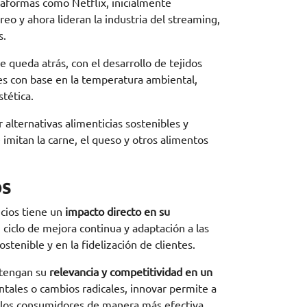
taformas como Netflix, inicialmente
eo y ahora lideran la industria del streaming,
s.
e queda atrás, con el desarrollo de tejidos
es con base en la temperatura ambiental,
tética.
 alternativas alimenticias sostenibles y
mitan la carne, el queso y otros alimentos
os
cios tiene un
impacto directo en su
iclo de mejora continua y adaptación a las
tenible y en la fidelización de clientes.
ntengan su
relevancia y competitividad en un
tales o cambios radicales, innovar permite a
e los consumidores de manera más efectiva.