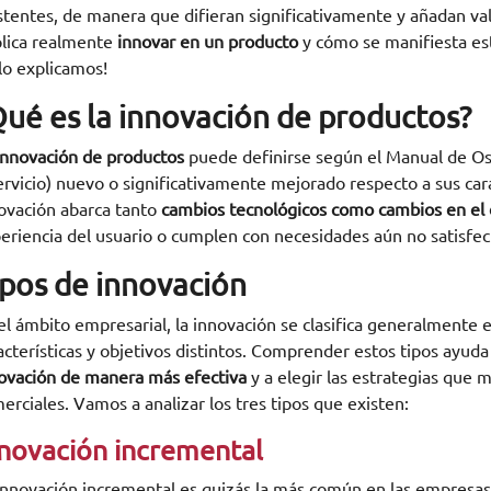
stentes, de manera que difieran significativamente y añadan val
lica realmente
innovar en un producto
y cómo se manifiesta est
 lo explicamos!
Qué es la innovación de productos?
nnovación de productos
puede definirse según el Manual de Osl
ervicio) nuevo o significativamente mejorado respecto a sus cara
ovación abarca tanto
cambios tecnológicos como cambios en el d
eriencia del usuario o cumplen con necesidades aún no satisfec
ipos de innovación
el ámbito empresarial, la innovación se clasifica generalmente e
acterísticas y objetivos distintos. Comprender estos tipos ayuda
ovación de manera más efectiva
y a elegir las estrategias que 
erciales. Vamos a analizar los tres tipos que existen:
novación incremental
innovación incremental es quizás la más común en las empresas.