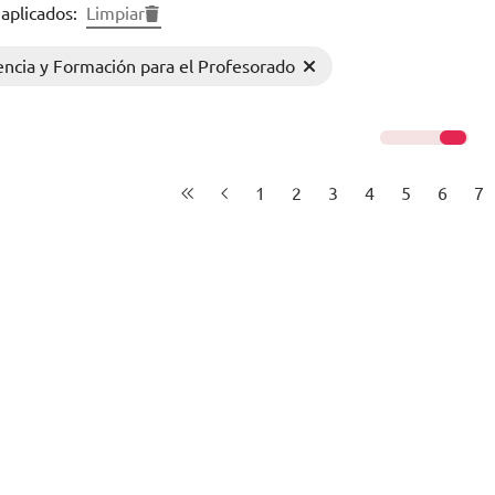
 aplicados:
Limpiar
ncia y Formación para el Profesorado
1
2
3
4
5
6
7