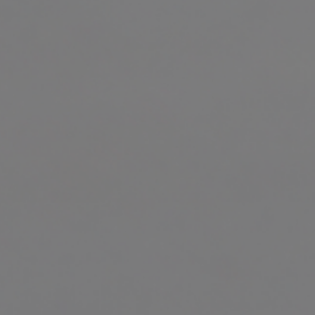
ARTÍCULOS
ORIENTACIÓN
LABORAL
CONTACTO
ES
(+34)958 050 200
(gratuito en
España)
900 831 200
formacion@euroinnova.com
TRABAJA CON NOSOTROS