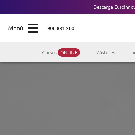
Descarga Euroinnov
ESTUDIOS
Cursos
Menú
900 831 200
Máster
ÁREAS
Licenciaturas
Cursos
ONLINE
Másteres
Li
ESTUDIOS
Doctorados
CONOCE EUROINNOVA
Maestría
BECAS Y
Diplomados
FINANCIACIÓN
Certificados de
Profesionalidad
RECURSOS
EDUCATIVOS