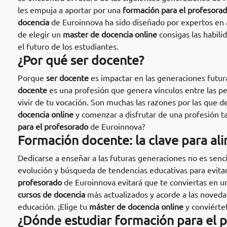
les empuja a aportar por una
formación para el profesora
docencia
de Euroinnova ha sido diseñado por expertos en a
de elegir un
master de docencia online
consigas las habili
el futuro de los estudiantes.
¿Por qué ser docente?
Porque
ser docente
es impactar en las generaciones futur
docente
es una profesión que genera vínculos entre las p
vivir de tu vocación. Son muchas las razones por las que d
docencia online
y comenzar a disfrutar de una profesión t
para el profesorado
de Euroinnova?
Formación docente: la clave para al
Dedicarse a enseñar a las futuras generaciones no es senci
evolución y búsqueda de tendencias educativas para evitar
profesorado
de Euroinnova evitará que te conviertas en un
cursos de docencia
más actualizados y acorde a las novedad
educación. ¡Elige tu
máster de docencia online
y conviértet
¿Dónde estudiar formación para el 