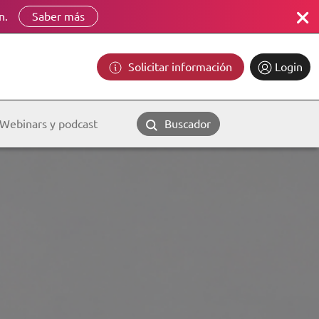
n.
Saber más
Solicitar información
Login
Webinars y podcast
Buscador