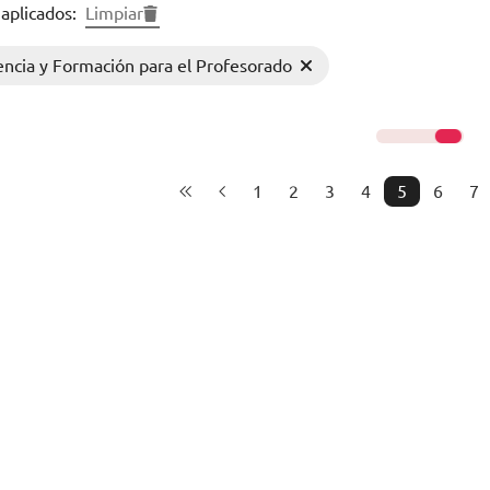
 aplicados:
Limpiar
ncia y Formación para el Profesorado
1
2
3
4
5
6
7