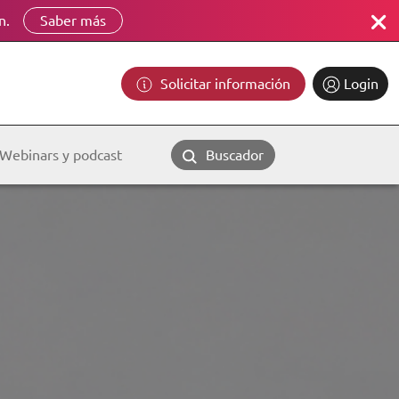
n.
Saber más
Solicitar información
Login
Webinars y podcast
Buscador