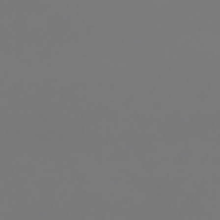
ARTÍCULOS
ORIENTACIÓN
LABORAL
CONTACTO
ES
(+34)958 050 200
(gratuito en
España)
900 831 200
formacion@euroinnova.com
TRABAJA CON NOSOTROS