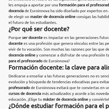
les empuja a aportar por una
formación para el profesora
docencia
de Euroinnova ha sido diseñado por expertos en a
de elegir un
master de docencia online
consigas las habili
el futuro de los estudiantes.
¿Por qué ser docente?
Porque
ser docente
es impactar en las generaciones futur
docente
es una profesión que genera vínculos entre las p
vivir de tu vocación. Son muchas las razones por las que d
docencia online
y comenzar a disfrutar de una profesión t
para el profesorado
de Euroinnova?
Formación docente: la clave para al
Dedicarse a enseñar a las futuras generaciones no es senci
evolución y búsqueda de tendencias educativas para evitar
profesorado
de Euroinnova evitará que te conviertas en un
cursos de docencia
más actualizados y acorde a las novedad
educación. ¡Elige tu
máster de docencia online
y conviértet
¿Dónde estudiar formación para el 