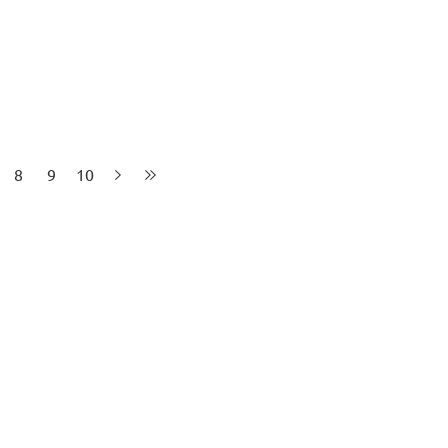
8
9
10