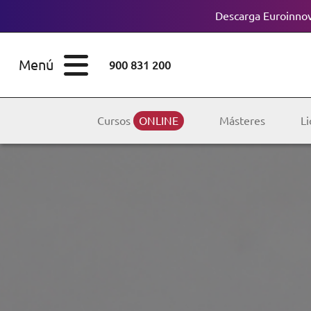
Descarga Euroinnov
ESTUDIOS
Cursos
Menú
900 831 200
Máster
ÁREAS
Licenciaturas
Cursos
ONLINE
Másteres
Li
ESTUDIOS
Doctorados
CONOCE EUROINNOVA
Maestría
BECAS Y
Diplomados
FINANCIACIÓN
Certificados de
Profesionalidad
RECURSOS
EDUCATIVOS