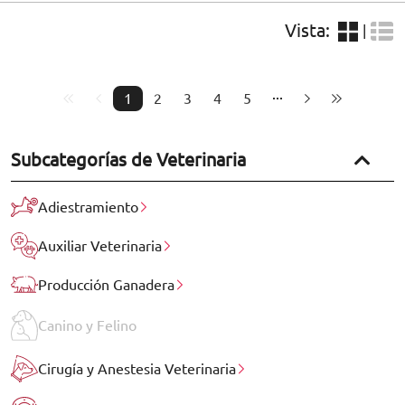
Vista:
|
1
2
3
4
5
Subcategorías de Veterinaria
Adiestramiento
Auxiliar Veterinaria
Producción Ganadera
Canino y Felino
Cirugía y Anestesia Veterinaria