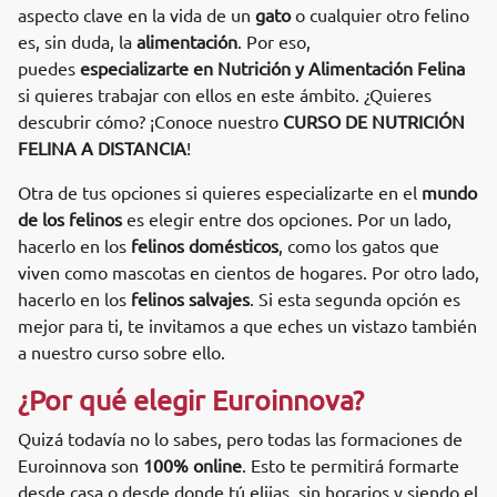
aspecto clave en la vida de un
gato
o cualquier otro felino
es, sin duda, la
alimentación
. Por eso,
puedes
especializarte en Nutrición y Alimentación Felina
si quieres trabajar con ellos en este ámbito. ¿Quieres
descubrir cómo? ¡Conoce nuestro
CURSO DE NUTRICIÓN
FELINA A DISTANCIA
!
Otra de tus opciones si quieres especializarte en el
mundo
de los felinos
es elegir entre dos opciones. Por un lado,
hacerlo en los
felinos domésticos
, como los gatos que
viven como mascotas en cientos de hogares. Por otro lado,
hacerlo en los
felinos salvajes
. Si esta segunda opción es
mejor para ti, te invitamos a que eches un vistazo también
a nuestro curso sobre ello.
¿Por qué elegir Euroinnova?
Quizá todavía no lo sabes, pero todas las formaciones de
Euroinnova son
100% online
. Esto te permitirá formarte
desde casa o desde donde tú elijas, sin horarios y siendo el