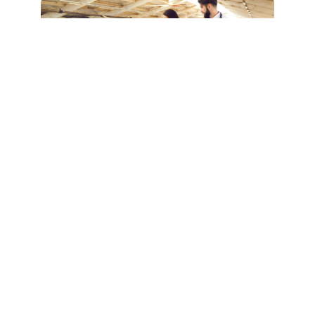
Especialízate en Etología con Euroinnova
Si has estudiado Veterinaria y buscas una especialización
con la que poder conseguir el trabajo de tus sueños, te
invitamos a leer este post. En él...
Leer más
Ver todos los artículos