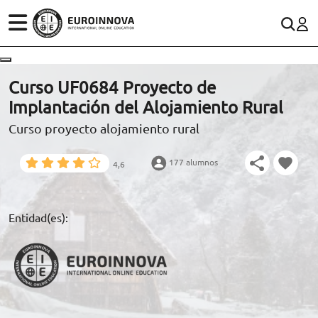
ÁREAS
ES
CONTACTO
Curso UF0684 Proyecto de
(+34)958 050 200
(gratuito en España)
Implantación del Alojamiento Rural
ESTUDIOS
Curso proyecto alojamiento rural
900 831 200
CONOCE EUROINNOVA
formacion@euroinnova.com
177 alumnos
4,6
BECAS Y FINANCIACIÓN
TRABAJA CON NOSOTROS
Entidad(es):
RECURSOS EDUCATIVOS
ARTÍCULOS