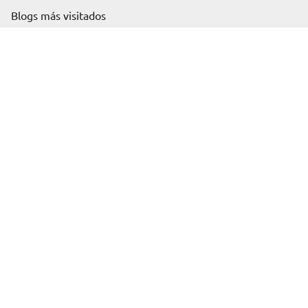
Solicita información
Blogs más visitados
Black Friday
Cyber Monday
Test vocacional
ChatGPT gratis
Notas de corte
Artículos
Business
Health
IT
Education
Jobs & professions
Art and Architecture