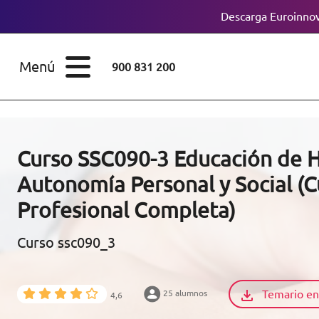
Descarga Euroinnov
ESTUDIOS
Cursos
Menú
900 831 200
Máster
ÁREAS
Licenciaturas
ESTUDIOS
Doctorados
Curso SSC090-3 Educación de H
CONOCE EUROINNOVA
Autonomía Personal y Social (C
Maestría
Profesional Completa)
BECAS Y
Diplomados
FINANCIACIÓN
Curso ssc090_3
Certificados de
Profesionalidad
RECURSOS
Temario en
25 alumnos
EDUCATIVOS
4,6