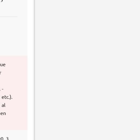
que
r
 -
etc.).
 al
 en
90_3