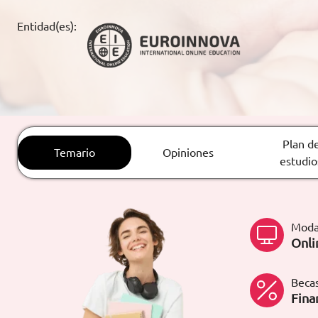
ARTÍCULOS
Entidad(es):
ORIENTACIÓN
LABORAL
CONTACTO
ES
Plan d
Temario
Opiniones
estudio
(+34)958 050 200
(gratuito en
España)
900 831 200
formacion@euroinnova.com
Moda
Onli
TRABAJA CON NOSOTROS
Becas
Fina