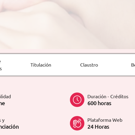
e
Titulación
Claustro
B
s
lidad
Duración - Créditos
ne
600 horas
 y
Plataforma Web
nciación
24 Horas