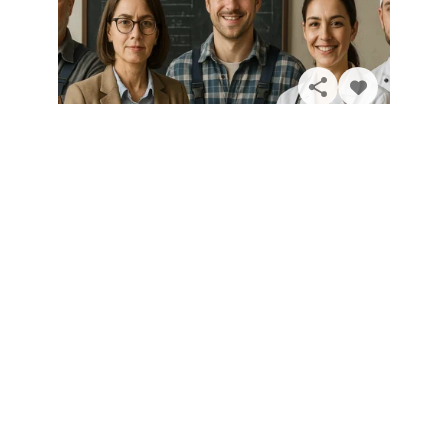
Solicita información
Conoce los tipos de profesiones que
existen
¿Sabes qué es exactamente una profesión? ¿Y un oficio?
¿Conoces los principales tipos de profesiones que
existen? ¡En este post, lo encontrarás todo! El término
profesión...
Leer más
Ver todos los artículos
Nuestros principales colaboradores