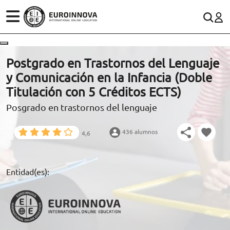
ÁREAS
ES
CONTACTO
Postgrado en Trastornos del Lenguaje
(+34)958 050 200
(gratuito en España)
y Comunicación en la Infancia (Doble
ESTUDIOS
Titulación con 5 Créditos ECTS)
900 831 200
Posgrado en trastornos del lenguaje
CONOCE EUROINNOVA
formacion@euroinnova.com
436 alumnos
4,6
BECAS Y FINANCIACIÓN
TRABAJA CON NOSOTROS
Entidad(es):
RECURSOS EDUCATIVOS
ARTÍCULOS