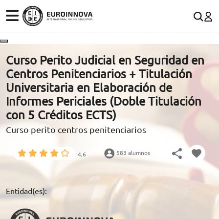
ÁREAS
ES
CONTACTO
Curso Perito Judicial en Seguridad en
(+34)958 050 200
(gratuito en España)
Centros Penitenciarios + Titulación
ESTUDIOS
Universitaria en Elaboración de
900 831 200
Informes Periciales (Doble Titulación
CONOCE EUROINNOVA
formacion@euroinnova.com
con 5 Créditos ECTS)
Curso perito centros penitenciarios
BECAS Y FINANCIACIÓN
TRABAJA CON NOSOTROS
583 alumnos
4,6
RECURSOS EDUCATIVOS
Entidad(es):
ARTÍCULOS