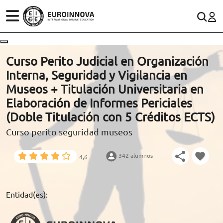
ÁREAS
ES
CONTACTO
Curso Perito Judicial en Organización
(+34)958 050 200
(gratuito en España)
Interna, Seguridad y Vigilancia en
ESTUDIOS
Museos + Titulación Universitaria en
900 831 200
Elaboración de Informes Periciales
CONOCE EUROINNOVA
formacion@euroinnova.com
(Doble Titulación con 5 Créditos ECTS)
Curso perito seguridad museos
BECAS Y FINANCIACIÓN
TRABAJA CON NOSOTROS
342 alumnos
4,6
RECURSOS EDUCATIVOS
Entidad(es):
ARTÍCULOS