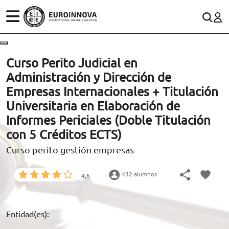
ÁREAS
ES
CONTACTO
Curso Perito Judicial en
(+34)958 050 200
(gratuito en España)
Administración y Dirección de
ESTUDIOS
Empresas Internacionales + Titulación
900 831 200
Universitaria en Elaboración de
CONOCE EUROINNOVA
formacion@euroinnova.com
Informes Periciales (Doble Titulación
con 5 Créditos ECTS)
BECAS Y FINANCIACIÓN
Curso perito gestión empresas
TRABAJA CON NOSOTROS
RECURSOS EDUCATIVOS
432 alumnos
4,6
ARTÍCULOS
Entidad(es):