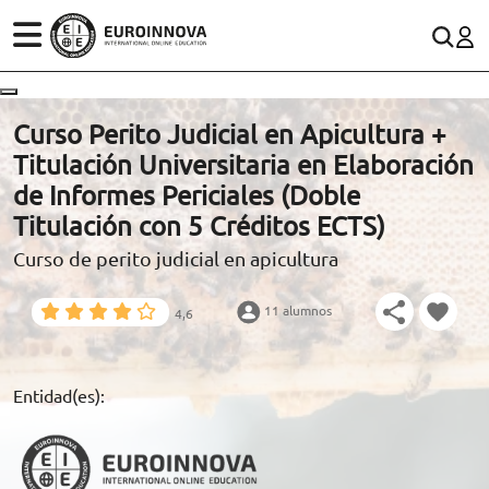
ÁREAS
ES
CONTACTO
Curso Perito Judicial en Apicultura +
(+34)958 050 200
(gratuito en España)
Titulación Universitaria en Elaboración
ESTUDIOS
de Informes Periciales (Doble
900 831 200
Titulación con 5 Créditos ECTS)
CONOCE EUROINNOVA
formacion@euroinnova.com
Curso de perito judicial en apicultura
BECAS Y FINANCIACIÓN
11 alumnos
4,6
TRABAJA CON NOSOTROS
RECURSOS EDUCATIVOS
Entidad(es):
ARTÍCULOS