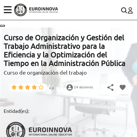
ÁREAS
ES
CONTACTO
Curso de Organización y Gestión del
(+34)958 050 200
(gratuito en España)
Trabajo Administrativo para la
ESTUDIOS
Eficiencia y la Optimización del
900 831 200
Tiempo en la Administración Pública
CONOCE EUROINNOVA
formacion@euroinnova.com
Curso de organización del trabajo
BECAS Y FINANCIACIÓN
24 alumnos
4,6
TRABAJA CON NOSOTROS
RECURSOS EDUCATIVOS
Entidad(es):
ARTÍCULOS