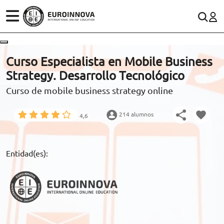
ÁREAS
ES
CONTACTO
Curso Especialista en Mobile Business
(+34)958 050 200
(gratuito en España)
Strategy. Desarrollo Tecnológico
ESTUDIOS
Curso de mobile business strategy online
900 831 200
CONOCE EUROINNOVA
formacion@euroinnova.com
214 alumnos
4,6
BECAS Y FINANCIACIÓN
TRABAJA CON NOSOTROS
Entidad(es):
RECURSOS EDUCATIVOS
ARTÍCULOS