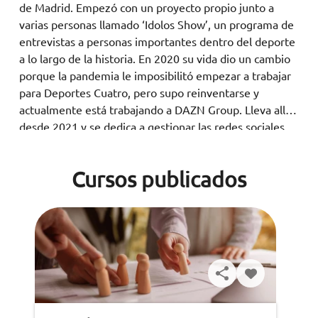
de Madrid. Empezó con un proyecto propio junto a
varias personas llamado ‘Idolos Show’, un programa de
entrevistas a personas importantes dentro del deporte
a lo largo de la historia. En 2020 su vida dio un cambio
porque la pandemia le imposibilitó empezar a trabajar
para Deportes Cuatro, pero supo reinventarse y
actualmente está trabajando a DAZN Group. Lleva allí
desde 2021 y se dedica a gestionar las redes sociales
en España y es enviado especial a los partidos del
Granada CF en el Nuevo Los Cármenes, entre muchas
Cursos publicados
más actividades que realiza para la empresa.