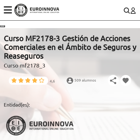
ÁREAS
ES
CONTACTO
Curso MF2178-3 Gestión de Acciones
(+34)958 050 200
(gratuito en España)
Comerciales en el Ámbito de Seguros y
ESTUDIOS
Reaseguros
900 831 200
Curso mf2178_3
CONOCE EUROINNOVA
formacion@euroinnova.com
509 alumnos
4,6
BECAS Y FINANCIACIÓN
TRABAJA CON NOSOTROS
Entidad(es):
RECURSOS EDUCATIVOS
ARTÍCULOS