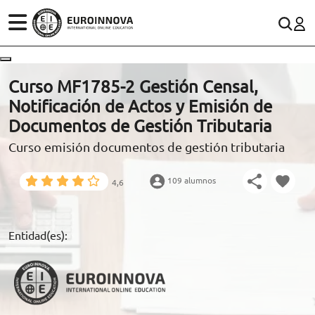
ÁREAS
ES
CONTACTO
Curso MF1785-2 Gestión Censal,
(+34)958 050 200
(gratuito en España)
Notificación de Actos y Emisión de
ESTUDIOS
Documentos de Gestión Tributaria
900 831 200
Curso emisión documentos de gestión tributaria
CONOCE EUROINNOVA
formacion@euroinnova.com
109 alumnos
4,6
BECAS Y FINANCIACIÓN
TRABAJA CON NOSOTROS
Entidad(es):
RECURSOS EDUCATIVOS
ARTÍCULOS