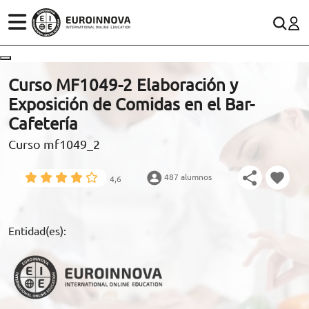
ÁREAS
ES
CONTACTO
Curso MF1049-2 Elaboración y
(+34)958 050 200
(gratuito en España)
Exposición de Comidas en el Bar-
ESTUDIOS
Cafetería
900 831 200
Curso mf1049_2
CONOCE EUROINNOVA
formacion@euroinnova.com
487 alumnos
4,6
BECAS Y FINANCIACIÓN
TRABAJA CON NOSOTROS
Entidad(es):
RECURSOS EDUCATIVOS
ARTÍCULOS