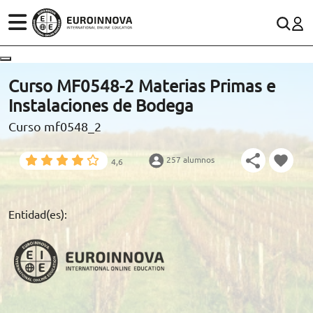
ÁREAS
ES
CONTACTO
Curso MF0548-2 Materias Primas e
(+34)958 050 200
(gratuito en España)
Instalaciones de Bodega
ESTUDIOS
Curso mf0548_2
900 831 200
CONOCE EUROINNOVA
formacion@euroinnova.com
257 alumnos
4,6
BECAS Y FINANCIACIÓN
TRABAJA CON NOSOTROS
Entidad(es):
RECURSOS EDUCATIVOS
ARTÍCULOS