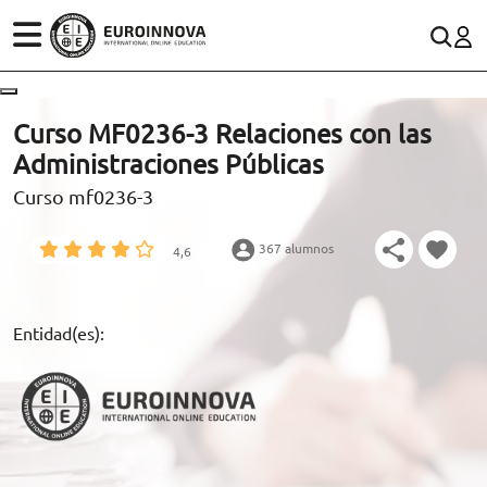
ÁREAS
ES
CONTACTO
Curso MF0236-3 Relaciones con las
(+34)958 050 200
(gratuito en España)
Administraciones Públicas
ESTUDIOS
Curso mf0236-3
900 831 200
CONOCE EUROINNOVA
formacion@euroinnova.com
367 alumnos
4,6
BECAS Y FINANCIACIÓN
TRABAJA CON NOSOTROS
Entidad(es):
RECURSOS EDUCATIVOS
ARTÍCULOS