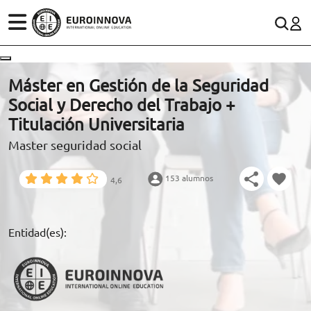
ÁREAS
ES
CONTACTO
Máster en Gestión de la Seguridad
(+34)958 050 200
(gratuito en España)
Social y Derecho del Trabajo +
ESTUDIOS
Titulación Universitaria
900 831 200
Master seguridad social
CONOCE EUROINNOVA
formacion@euroinnova.com
153 alumnos
4,6
BECAS Y FINANCIACIÓN
TRABAJA CON NOSOTROS
Entidad(es):
RECURSOS EDUCATIVOS
ARTÍCULOS