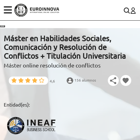
ÁREAS
ES
CONTACTO
Máster en Habilidades Sociales,
(+34)958 050 200
(gratuito en España)
Comunicación y Resolución de
ESTUDIOS
Conflictos + Titulación Universitaria
900 831 200
Máster online resolución de conflictos
CONOCE EUROINNOVA
formacion@euroinnova.com
156 alumnos
4,6
BECAS Y FINANCIACIÓN
TRABAJA CON NOSOTROS
Entidad(es):
RECURSOS EDUCATIVOS
ARTÍCULOS