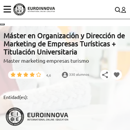
ÁREAS
ES
CONTACTO
Máster en Organización y Dirección de
(+34)958 050 200
(gratuito en España)
Marketing de Empresas Turísticas +
ESTUDIOS
Titulación Universitaria
900 831 200
Master marketing empresas turismo
CONOCE EUROINNOVA
formacion@euroinnova.com
330 alumnos
4,6
BECAS Y FINANCIACIÓN
TRABAJA CON NOSOTROS
Entidad(es):
RECURSOS EDUCATIVOS
ARTÍCULOS