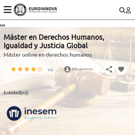
ÁREAS
ES
CONTACTO
Máster en Derechos Humanos,
(+34)958 050 200
(gratuito en España)
Igualdad y Justicia Global
ESTUDIOS
Máster online en derechos humanos
900 831 200
CONOCE EUROINNOVA
formacion@euroinnova.com
455 alumnos
4,6
BECAS Y FINANCIACIÓN
TRABAJA CON NOSOTROS
Entidad(es):
RECURSOS EDUCATIVOS
ARTÍCULOS