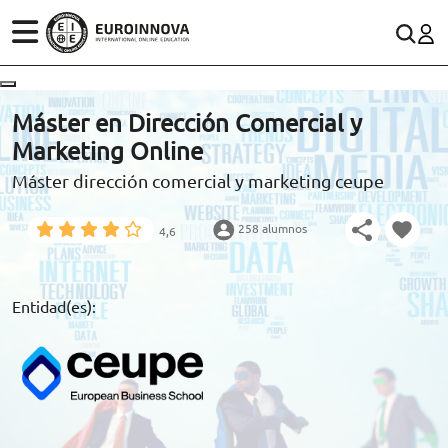
ÁREAS
ES
CONTACTO
Máster en Dirección Comercial y
(+34)958 050 200
(gratuito en España)
Marketing Online
ESTUDIOS
Máster dirección comercial y marketing ceupe
900 831 200
CONOCE EUROINNOVA
formacion@euroinnova.com
258 alumnos
4,6
BECAS Y FINANCIACIÓN
TRABAJA CON NOSOTROS
Entidad(es):
RECURSOS EDUCATIVOS
ARTÍCULOS