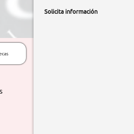
Solicita información
ecas
S