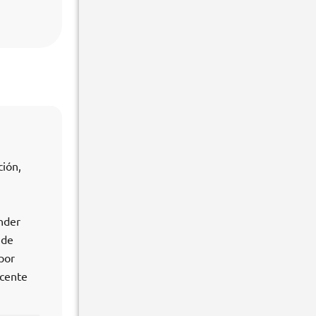
ción,
nder
 de
por
ocente