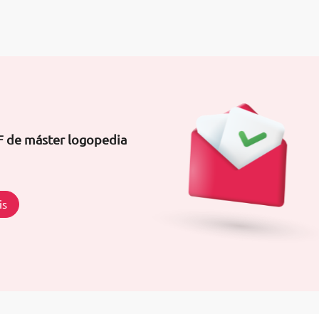
F de máster logopedia
is