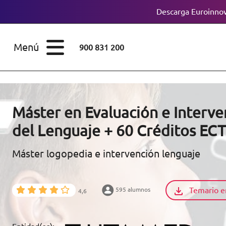
Descarga Euroinnov
ESTUDIOS
Cursos
Menú
900 831 200
Máster
ÁREAS
Licenciaturas
ESTUDIOS
Doctorados
Máster en Evaluación e Interve
CONOCE EUROINNOVA
del Lenguaje + 60 Créditos EC
Maestría
Máster logopedia e intervención lenguaje
BECAS Y
Diplomados
FINANCIACIÓN
Certificados de
Profesionalidad
Temario e
595 alumnos
4,6
RECURSOS
EDUCATIVOS