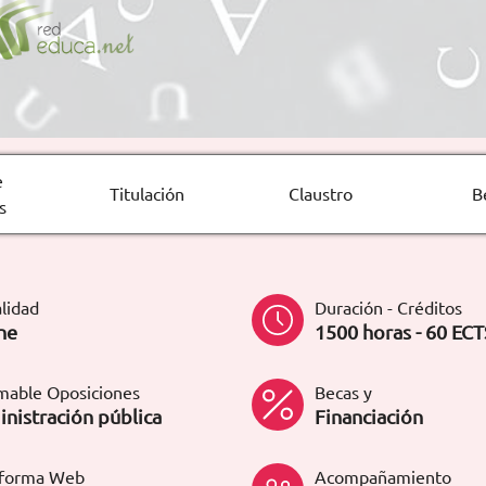
e
Titulación
Claustro
B
s
lidad
Duración - Créditos
ne
1500 horas - 60 ECT
mable Oposiciones
Becas y
nistración pública
Financiación
aforma Web
Acompañamiento