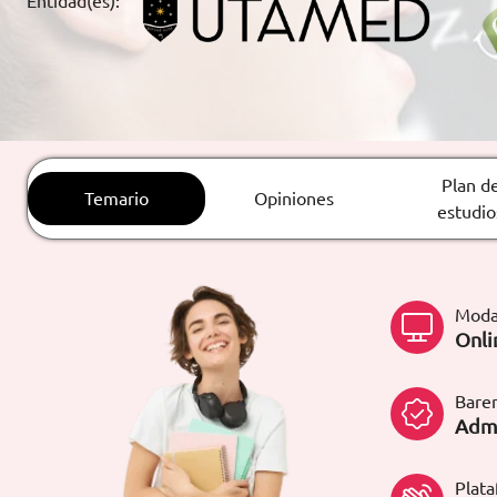
Entidad(es):
ARTÍCULOS
ORIENTACIÓN
LABORAL
Plan d
Temario
Opiniones
CONTACTO
ES
estudio
(+34)958 050 200
(gratuito en
España)
900 831 200
Moda
formacion@euroinnova.com
Onli
TRABAJA CON NOSOTROS
Bare
Admi
Plat