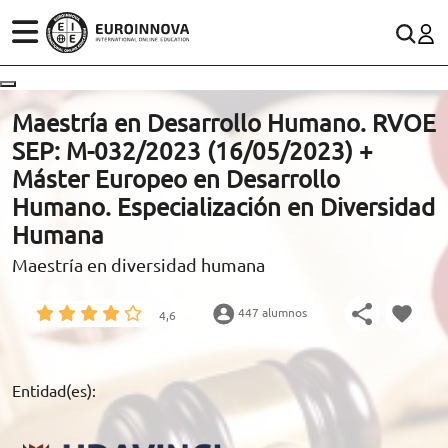
ÁREAS
ES
CONTACTO
Maestría en Desarrollo Humano. RVOE
(+34)958 050 200
(gratuito en España)
SEP: M-032/2023 (16/05/2023) +
ESTUDIOS
Máster Europeo en Desarrollo
900 831 200
Humano. Especialización en Diversidad
CONOCE EUROINNOVA
formacion@euroinnova.com
Humana
Maestría en diversidad humana
BECAS Y FINANCIACIÓN
TRABAJA CON NOSOTROS
447 alumnos
4,6
RECURSOS EDUCATIVOS
Entidad(es):
ARTÍCULOS