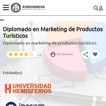
ÁREAS
ES
CONTACTO
Diplomado en Marketing de Productos
(+34)958 050 200
(gratuito en España)
Turísticos
ESTUDIOS
Diplomado en marketing de productos turísticos
900 831 200
CONOCE EUROINNOVA
formacion@euroinnova.com
232 alumnos
4,6
BECAS Y FINANCIACIÓN
TRABAJA CON NOSOTROS
Entidad(es):
RECURSOS EDUCATIVOS
ARTÍCULOS