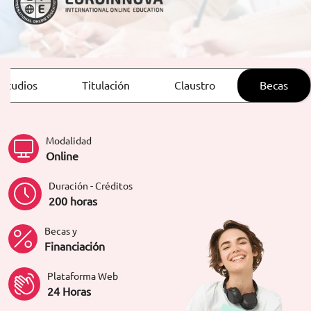
ORIENTACIÓN LABORAL
estudios
Titulación
Claustro
Becas
Modalidad
Online
Duración - Créditos
200 horas
Becas y
Financiación
Plataforma Web
24 Horas