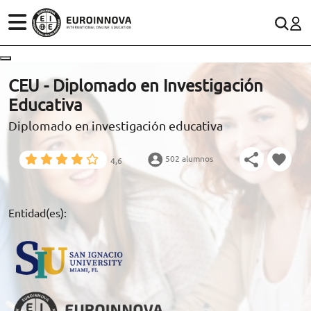
ÁREAS
ES
CONTACTO
CEU - Diplomado en Investigación
(+34)958 050 200
(gratuito en España)
Educativa
ESTUDIOS
Diplomado en investigación educativa
900 831 200
CONOCE EUROINNOVA
formacion@euroinnova.com
502 alumnos
4,6
BECAS Y FINANCIACIÓN
TRABAJA CON NOSOTROS
Entidad(es):
RECURSOS EDUCATIVOS
ARTÍCULOS