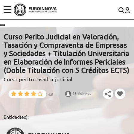
ÁREAS
ES
CONTACTO
Curso Perito Judicial en Valoración,
(+34)958 050 200
(gratuito en España)
Tasación y Compraventa de Empresas
ESTUDIOS
y Sociedades + Titulación Universitaria
900 831 200
en Elaboración de Informes Periciales
CONOCE EUROINNOVA
formacion@euroinnova.com
(Doble Titulación con 5 Créditos ECTS)
Curso perito tasador judicial
BECAS Y FINANCIACIÓN
TRABAJA CON NOSOTROS
23 alumnos
4,6
RECURSOS EDUCATIVOS
Entidad(es):
ARTÍCULOS