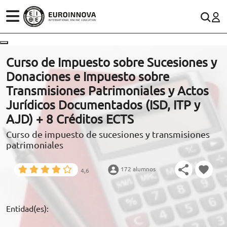
ÁREAS
ES
CONTACTO
Curso de Impuesto sobre Sucesiones y
(+34)958 050 200
(gratuito en España)
Donaciones e Impuesto sobre
ESTUDIOS
Transmisiones Patrimoniales y Actos
900 831 200
Jurídicos Documentados (ISD, ITP y
CONOCE EUROINNOVA
formacion@euroinnova.com
AJD) + 8 Créditos ECTS
Curso de impuesto de sucesiones y transmisiones
BECAS Y FINANCIACIÓN
patrimoniales
TRABAJA CON NOSOTROS
172 alumnos
4,6
RECURSOS EDUCATIVOS
ARTÍCULOS
Entidad(es):