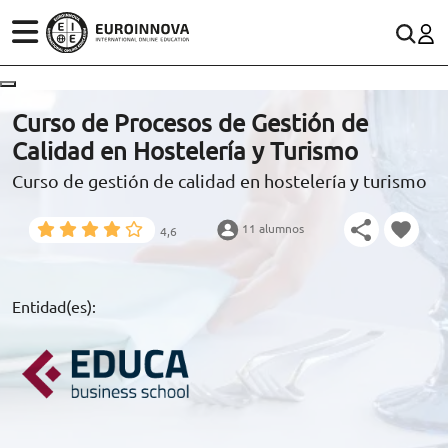
ÁREAS
ES
CONTACTO
Curso de Procesos de Gestión de
(+34)958 050 200
(gratuito en España)
Calidad en Hostelería y Turismo
ESTUDIOS
Curso de gestión de calidad en hostelería y turismo
900 831 200
CONOCE EUROINNOVA
formacion@euroinnova.com
11 alumnos
4,6
BECAS Y FINANCIACIÓN
TRABAJA CON NOSOTROS
Entidad(es):
RECURSOS EDUCATIVOS
ARTÍCULOS