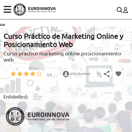
ÁREAS
ES
CONTACTO
Curso Práctico de Marketing Online y
(+34)958 050 200
(gratuito en España)
Posicionamiento Web
ESTUDIOS
Curso práctico marketing online posicionamiento
900 831 200
web
CONOCE EUROINNOVA
formacion@euroinnova.com
296 alumnos
4,6
BECAS Y FINANCIACIÓN
TRABAJA CON NOSOTROS
Entidad(es):
RECURSOS EDUCATIVOS
ARTÍCULOS