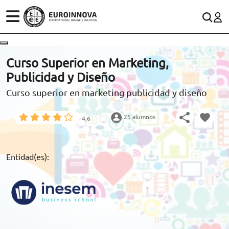
ÁREAS
ES
CONTACTO
Curso Superior en Marketing,
(+34)958 050 200
(gratuito en España)
Publicidad y Diseño
ESTUDIOS
Curso superior en marketing publicidad y diseño
900 831 200
CONOCE EUROINNOVA
formacion@euroinnova.com
25 alumnos
4,6
BECAS Y FINANCIACIÓN
TRABAJA CON NOSOTROS
Entidad(es):
RECURSOS EDUCATIVOS
ARTÍCULOS