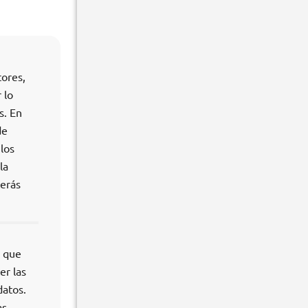
tores,
 lo
s. En
de
los
la
cerás
s que
er las
datos.
as