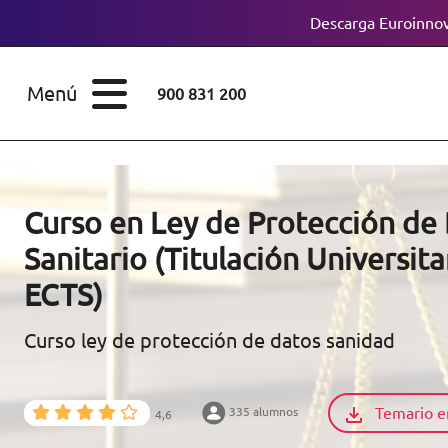
Descarga Euroinnov
ESTUDIOS
Cursos
Menú
900 831 200
Máster
ÁREAS
Licenciaturas
ESTUDIOS
Doctorados
Curso en Ley de Protección de
CONOCE EUROINNOVA
Sanitario (Titulación Universita
Maestría
ECTS)
BECAS Y
Diplomados
FINANCIACIÓN
Curso ley de protección de datos sanidad
Certificados de
Profesionalidad
RECURSOS
Temario e
335 alumnos
EDUCATIVOS
4,6