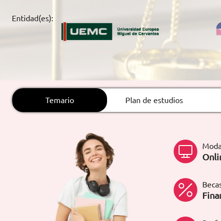
ARTÍCULOS
Entidad(es):
ORIENTACIÓN
LABORAL
CONTACTO
ES
Temario
Plan de estudios
(+34)958 050 200
(gratuito en
España)
900 831 200
Moda
formacion@euroinnova.com
Onli
TRABAJA CON NOSOTROS
Becas
Fina