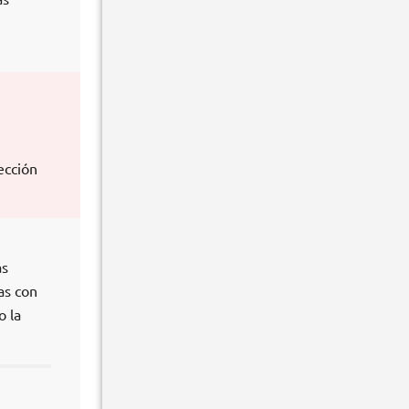
ección
as
as con
o la