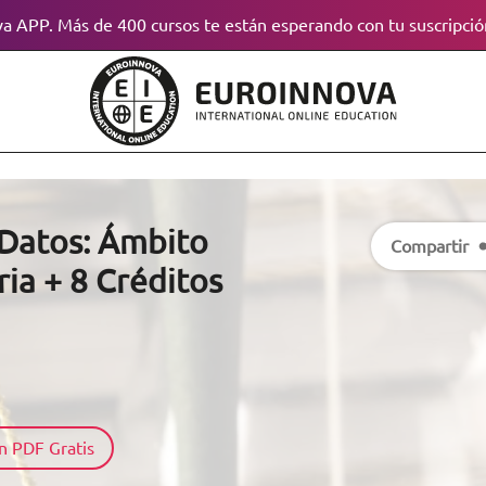
a APP. Más de 400 cursos te están esperando con tu suscripció
 Datos: Ámbito
Compartir
ria + 8 Créditos
n PDF Gratis