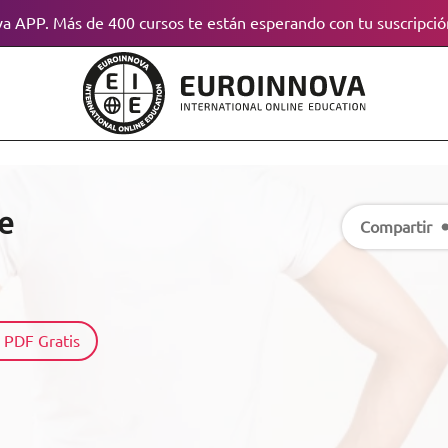
a APP. Más de 400 cursos te están esperando con tu suscripció
ne
Compartir
 PDF Gratis