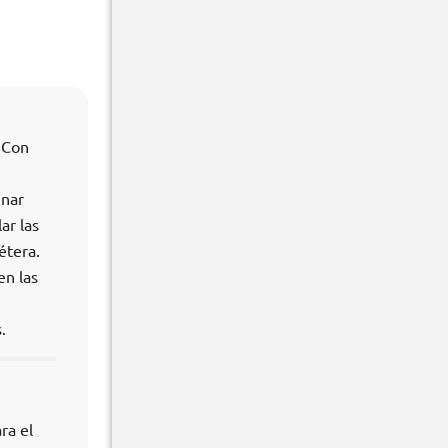
? Con
inar
ar las
étera.
en las
.
ra el