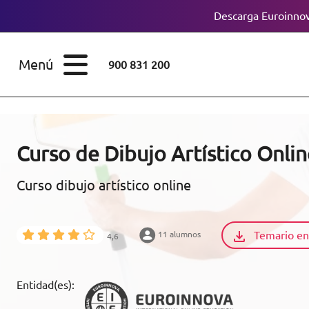
Descarga Euroinnov
ESTUDIOS
Cursos
Menú
900 831 200
Máster
ÁREAS
Licenciaturas
ESTUDIOS
Doctorados
Curso de Dibujo Artístico Onli
CONOCE EUROINNOVA
Maestría
Curso dibujo artístico online
BECAS Y
Diplomados
FINANCIACIÓN
Temario en
11 alumnos
4,6
Certificados de
Profesionalidad
RECURSOS
Entidad(es):
EDUCATIVOS