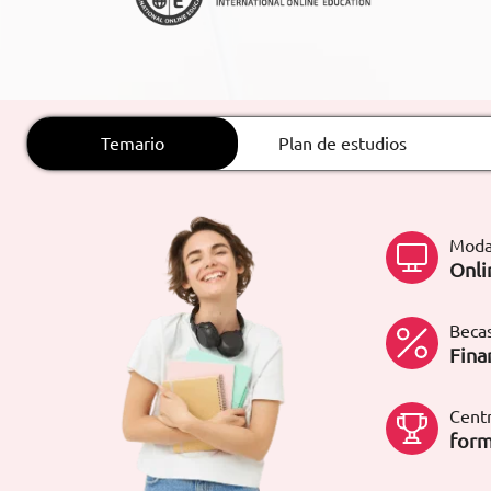
ARTÍCULOS
ORIENTACIÓN
LABORAL
Temario
Plan de estudios
CONTACTO
ES
Moda
(+34)958 050 200
(gratuito en
Onli
España)
900 831 200
formacion@euroinnova.com
Becas
Fina
TRABAJA CON NOSOTROS
Centr
form