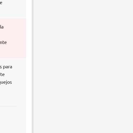
de
la
ante
s para
rte
quejos