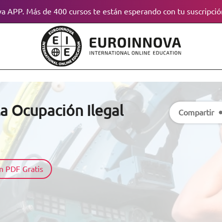
a APP. Más de 400 cursos te están esperando con tu suscripció
a Ocupación Ilegal
Compartir
n PDF Gratis