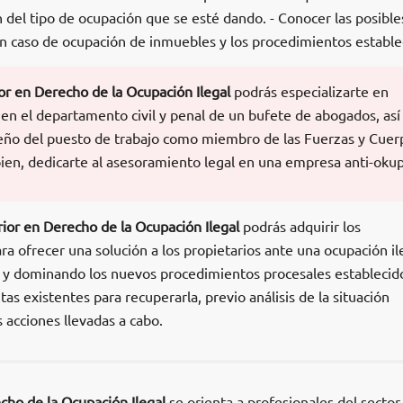
ón del tipo de ocupación que se esté dando. - Conocer las posible
en caso de ocupación de inmuebles y los procedimientos estable
or en Derecho de la Ocupación Ilegal
podrás especializarte en
 en el departamento civil y penal de un bufete de abogados, as
eño del puesto de trabajo como miembro de las Fuerzas y Cuer
bien, dedicarte al asesoramiento legal en una empresa anti-okup
ior en Derecho de la Ocupación Ilegal
podrás adquirir los
a ofrecer una solución a los propietarios ante una ocupación il
 y dominando los nuevos procedimientos procesales establecido
s existentes para recuperarla, previo análisis de la situación
s acciones llevadas a cabo.
cho de la Ocupación Ilegal
se orienta a profesionales del sector