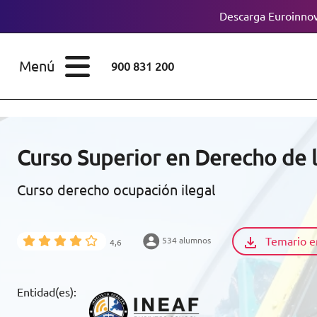
Descarga Euroinnov
ESTUDIOS
Cursos
Menú
900 831 200
Máster
ÁREAS
Licenciaturas
ESTUDIOS
Doctorados
Curso Superior en Derecho de l
CONOCE EUROINNOVA
Maestría
Curso derecho ocupación ilegal
BECAS Y
Diplomados
FINANCIACIÓN
Temario e
534 alumnos
4,6
Certificados de
Profesionalidad
RECURSOS
Entidad(es):
EDUCATIVOS