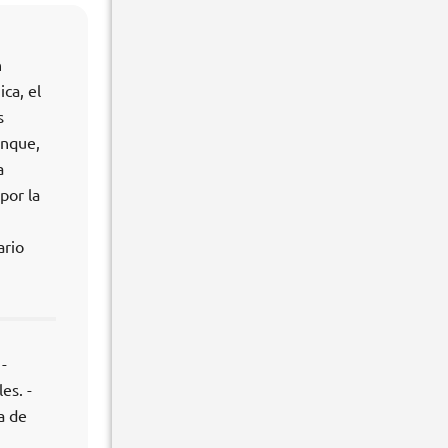
n
ca, el
s
unque,
a
por la
ario
-
es. -
a de