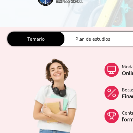
ARTÍCULOS
ORIENTACIÓN
LABORAL
Temario
Plan de estudios
CONTACTO
ES
Moda
(+34)958 050 200
(gratuito en
Onli
España)
900 831 200
formacion@euroinnova.com
Becas
Fina
TRABAJA CON NOSOTROS
Centr
form