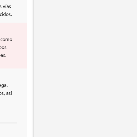
s vías
cidos.
í como
pos
as.
egal
s, así