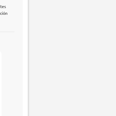
ntes
ción