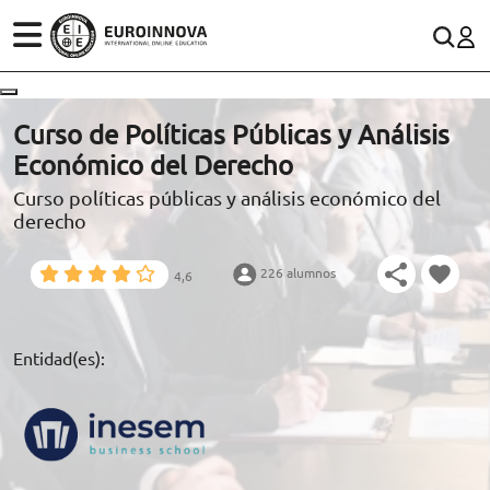
ÁREAS
ES
CONTACTO
Curso de Políticas Públicas y Análisis
(+34)958 050 200
(gratuito en España)
Económico del Derecho
ESTUDIOS
Curso políticas públicas y análisis económico del
900 831 200
derecho
CONOCE EUROINNOVA
formacion@euroinnova.com
226 alumnos
4,6
BECAS Y FINANCIACIÓN
TRABAJA CON NOSOTROS
Entidad(es):
RECURSOS EDUCATIVOS
ARTÍCULOS