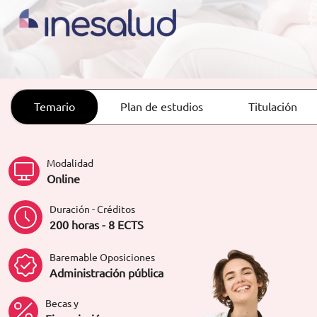
ORIENTACIÓN LABORAL
Temario
Plan de estudios
Titulación
Modalidad
Online
Duración - Créditos
200 horas - 8 ECTS
Baremable Oposiciones
Administración pública
Becas y