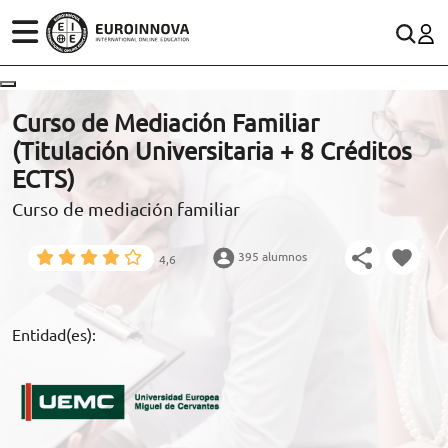
ÁREAS
ES
CONTACTO
Curso de Mediación Familiar
(+34)958 050 200
(gratuito en España)
(Titulación Universitaria + 8 Créditos
ESTUDIOS
ECTS)
900 831 200
Curso de mediación familiar
CONOCE EUROINNOVA
formacion@euroinnova.com
395 alumnos
4,6
BECAS Y FINANCIACIÓN
TRABAJA CON NOSOTROS
Entidad(es):
RECURSOS EDUCATIVOS
ARTÍCULOS