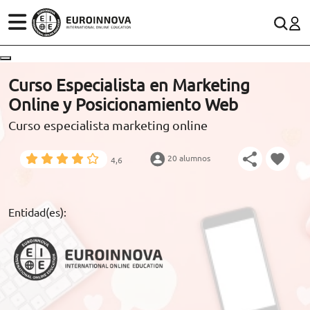
ÁREAS
ES
CONTACTO
Curso Especialista en Marketing
(+34)958 050 200
(gratuito en España)
Online y Posicionamiento Web
ESTUDIOS
Curso especialista marketing online
900 831 200
CONOCE EUROINNOVA
formacion@euroinnova.com
20 alumnos
4,6
BECAS Y FINANCIACIÓN
TRABAJA CON NOSOTROS
Entidad(es):
RECURSOS EDUCATIVOS
ARTÍCULOS